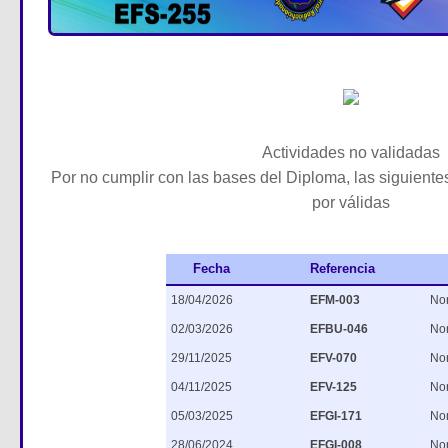
Actividades no validadas
Por no cumplir con las bases del Diploma, las siguient
por válidas
Fecha
Referencia
18/04/2026
EFM-003
No
02/03/2026
EFBU-046
No
29/11/2025
EFV-070
No
04/11/2025
EFV-125
No
05/03/2025
EFGI-171
No
28/06/2024
EFGI-008
No