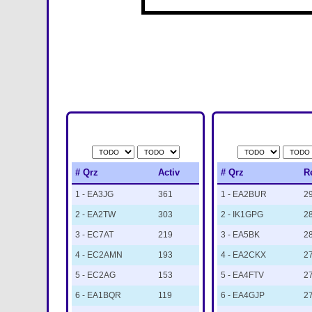
TOP 10
TOP 10 REF
ACTIVADORES
PARTICIPANTES
# Qrz
Activ
# Qrz
R
1 - EA3JG
361
1 - EA2BUR
2
2 - EA2TW
303
2 - IK1GPG
2
3 - EC7AT
219
3 - EA5BK
2
4 - EC2AMN
193
4 - EA2CKX
2
5 - EC2AG
153
5 - EA4FTV
2
6 - EA1BQR
119
6 - EA4GJP
2