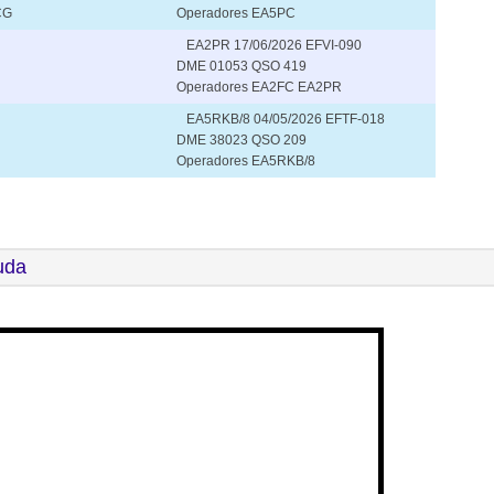
CG
Operadores EA5PC
EA2PR 17/06/2026 EFVI-090
DME 01053 QSO 419
Operadores EA2FC EA2PR
EA5RKB/8 04/05/2026 EFTF-018
DME 38023 QSO 209
Operadores EA5RKB/8
uda