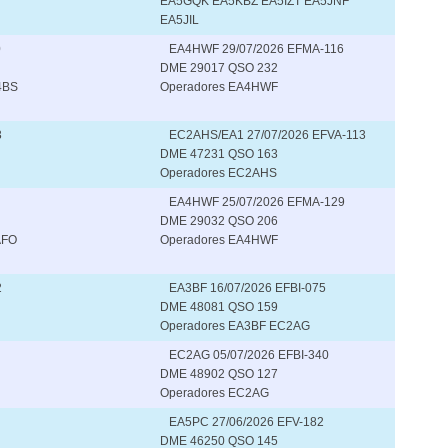
EA5GQK EA5KBZ EA5IZT EA5JNF
EA5JIL
0
EA4HWF 29/07/2026 EFMA-116
DME 29017 QSO 232
4BS
Operadores EA4HWF
3
EC2AHS/EA1 27/07/2026 EFVA-113
DME 47231 QSO 163
Operadores EC2AHS
EA4HWF 25/07/2026 EFMA-129
DME 29032 QSO 206
AFO
Operadores EA4HWF
2
EA3BF 16/07/2026 EFBI-075
DME 48081 QSO 159
Operadores EA3BF EC2AG
EC2AG 05/07/2026 EFBI-340
DME 48902 QSO 127
Operadores EC2AG
EA5PC 27/06/2026 EFV-182
DME 46250 QSO 145