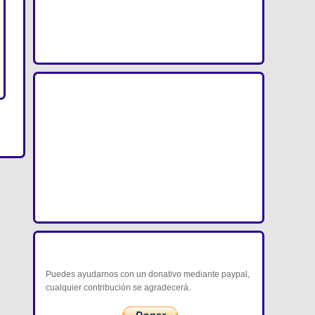
DCE 1.0
DMVE 1.0
COLABORA CON NOSOTROS
Puedes ayudarnos con un donativo mediante paypal,
cualquier contribución se agradecerá.