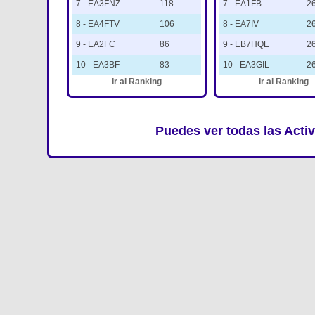
7 - EA3FNZ
118
7 - EA1FB
2
8 - EA4FTV
106
8 - EA7IV
2
9 - EA2FC
86
9 - EB7HQE
2
10 - EA3BF
83
10 - EA3GIL
2
Ir al Ranking
Ir al Ranking
Puedes ver todas las Acti