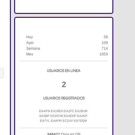
HISTORIAL DE VISITAS
Hoy
58
Ayer
109
Semana
714
Mes
1053
USUARIOS EN LINEA
2
USUARIOS REGISTRADOS
EA4IFN EA1REH EA2FC EA2BUR
EA3BF EA2FCW EA4EDP EA2KP
EA7YL EA4FRI EC2UV EA7DQM
948427
Qsos en DB