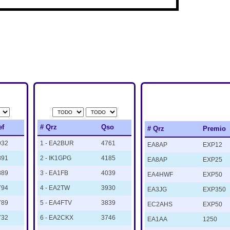
TOP 10 QSO
ULTIMOS
PARTICIPANTES
TROFEOS DEFE
ef
# Qrz
Qso
# Qrz
Premio
932
1 - EA2BUR
4761
EA8AP
EXP12
891
2 - IK1GPG
4185
EA8AP
EXP25
889
3 - EA1FB
4039
EA4HWF
EXP50
794
4 - EA2TW
3930
EA3JG
EXP350
789
5 - EA4FTV
3839
EC2AHS
EXP50
732
6 - EA2CKX
3746
EA1AA
1250