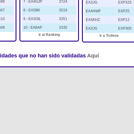
699
7 - EA4GJP
3724
EA3JG
EXP325
667
8 - EA5BK
3519
EA4HWF
EXP25
610
9 - EA3GIL
3351
EA5KHZ
EXP12
609
10 - EA8AP
3335
EA3JG
EXP300
Ir al Ranking
Ir a Trofeos
vidades que no han sido validadas
Aquí