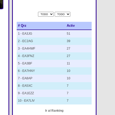
# Qrz
Activ
1 - EA3JG
51
2 - EC2AG
39
3 - EA4HWF
27
4 - EA3FNZ
27
5 - EA3BF
11
6 - EA7HNY
10
7 - EA8AP
10
8 - EA5XC
7
9 - EA1EZZ
7
10 - EA7LIV
7
Ir al Ranking