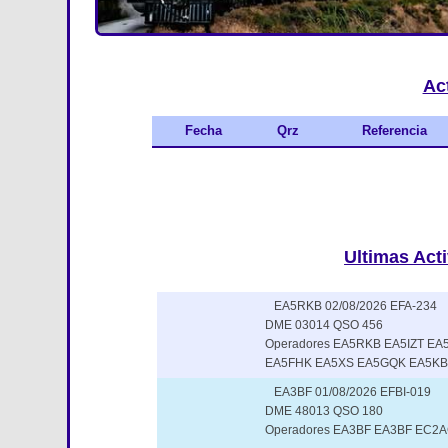
Ac
Fecha
Qrz
Referencia
Ultimas Act
EA5RKB 02/08/2026 EFA-234
DME 03014 QSO 456
Operadores EA5RKB EA5IZT EA
EA5FHK EA5XS EA5GQK EA5KB
EA3BF 01/08/2026 EFBI-019
DME 48013 QSO 180
Operadores EA3BF EA3BF EC2