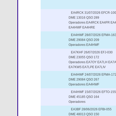
EA4RCK 31/07/2026 EFCR-10
DME 13016 QSO 289
Operadores EA4RCK EA4FR EA
EA4HWF EA4HRE
EA4HWF 28/07/2026 EFMA-16
DME 29084 QSO 209
Operadores EA4HWF
EA7KHF 26/07/2026 EFJ-030
DME 23055 QSO 172
Operadores EA7OY EA7LH EA7
EA7KWS EA7LPE EA7LIV
EA4HWF 24/07/2026 EFMA-17
DME 29084 QSO 267
Operadores EA4HWF
EA4HWF 15/07/2026 EFTO-155
DME 45185 QSO 164
Operadores
EA3BF 28/06/2026 EFBI-055
DME 48013 QSO 150