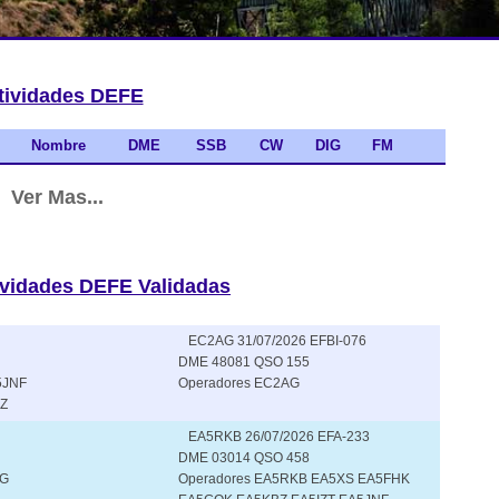
tividades DEFE
Nombre
DME
SSB
CW
DIG
FM
Ver Mas...
ividades DEFE Validadas
EC2AG 31/07/2026 EFBI-076
DME 48081 QSO 155
5JNF
Operadores EC2AG
Z
EA5RKB 26/07/2026 EFA-233
DME 03014 QSO 458
AG
Operadores EA5RKB EA5XS EA5FHK