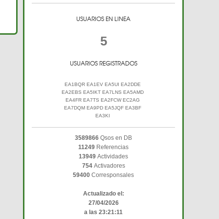
USUARIOS EN LINEA
5
USUARIOS REGISTRADOS
EA1BQR EA1EV EA5UI EA2DDE
EA2EBS EA5IKT EA7LNS EA5AMD
EA4FR EA7TS EA2FCW EC2AG
EA7DQM EA9PD EA5JQF EA3BF
EA3KI
3589866
Qsos en DB
11249
Referencias
13949
Actividades
754
Activadores
59400
Corresponsales
Actualizado el:
27/04/2026
a las 23:21:11