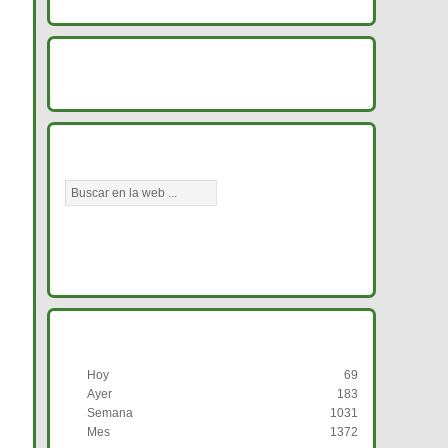
IMAGENES DMVE
BÚSCANOS AQUÍ
HISTORIAL DE VISITAS
Hoy
69
Ayer
183
Semana
1031
Mes
1372