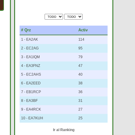
# Qrz
Activ
1 - EA2AK
114
2 - EC2AG
95
3 - EA1IQM
79
4 - EA3FNZ
47
5 - EC2AHS
40
6 - EA2EED
38
7 - EB1RCP
36
8 - EA3BF
31
9 - EA4RCK
27
10 - EA7KUH
25
Ir al Ranking