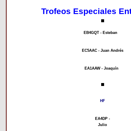
Trofeos Especiales En
EB4GQT - Esteban
EC5AAC - Juan Andrés
EA1AAW - Joaquín
HF
EA4DP -
Julio