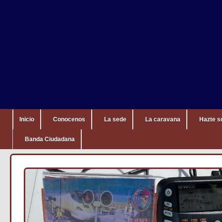
Inicio
Conocenos
La sede
La caravana
Hazte s
Banda Ciudadana