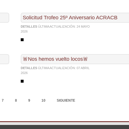
Solicitud Trofeo 25º Aniversario ACRACB
DETALLES
ÚLTIMA ACTUALIZACIÓN:
24 MAYO
2026
🚨Nos hemos vuelto locos🚨
DETALLES
ÚLTIMA ACTUALIZACIÓN:
07 ABRIL
2026
7
8
9
10
SIGUIENTE