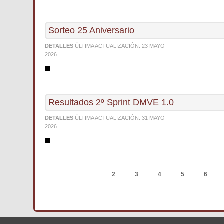
Sorteo 25 Aniversario
DETALLES
ÚLTIMA ACTUALIZACIÓN:
23 MAYO
2026
Resultados 2º Sprint DMVE 1.0
DETALLES
ÚLTIMA ACTUALIZACIÓN:
31 MAYO
2026
ANTERIOR
1
2
3
4
5
6