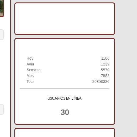
IMAGENES ACRACB
HISTORIAL DE VISITAS
Hoy
1166
Ayer
1239
Semana
5570
Mes
7883
Total
20858326
USUARIOS EN LINEA
30
TIENDA ONLINE ACRACB