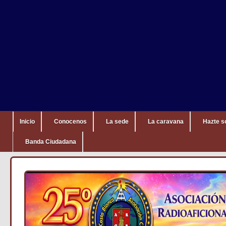
Inicio
Conocenos
La sede
La caravana
Hazte s
Banda Ciudadana