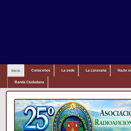
Conocenos
La sede
La caravana
Hazte s
Inicio
Banda Ciudadana