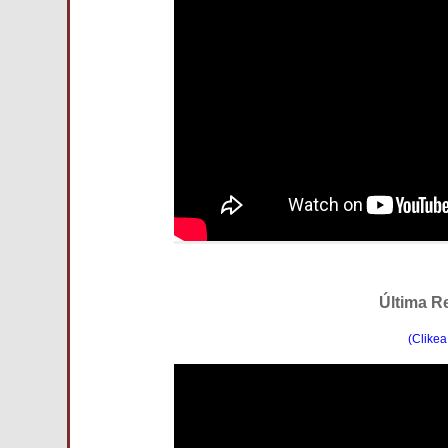
Última R
(Clikea