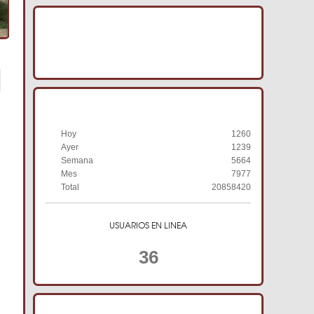
IMAGENES ACRACB
HISTORIAL DE VISITAS
Hoy
1260
Ayer
1239
Semana
5664
Mes
7977
Total
20858420
USUARIOS EN LINEA
36
TIENDA ONLINE ACRACB