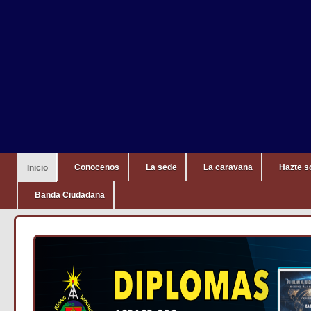
Conocenos
La sede
La caravana
Hazte s
Inicio
Banda Ciudadana