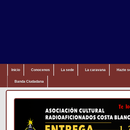
Inicio
Conocenos
La sede
La caravana
Hazte s
Banda Ciudadana