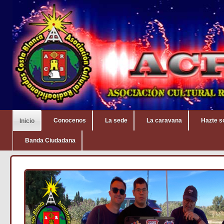
Conocenos
La sede
La caravana
Hazte s
Inicio
Banda Ciudadana