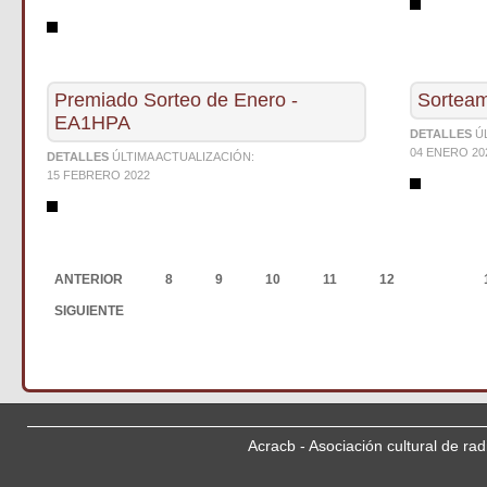
Premiado Sorteo de Enero -
Sortea
EA1HPA
DETALLES
Ú
04 ENERO 20
DETALLES
ÚLTIMA ACTUALIZACIÓN:
15 FEBRERO 2022
ANTERIOR
8
9
10
11
12
13
SIGUIENTE
Acracb - Asociación cultural de ra