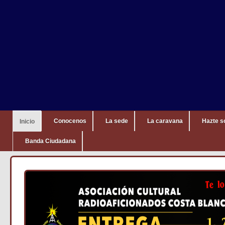
Conocenos
La sede
La caravana
Hazte s
Inicio
Banda Ciudadana