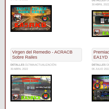
DETALLES
Ú
30 ABRIL 202
Virgen del Remedio - ACRACB
Premiad
Sobre Railes
EA1YD
DETALLES
ÚLTIMA ACTUALIZACIÓN:
DETALLES
Ú
30 ABRIL 2022
06 JULIO 202