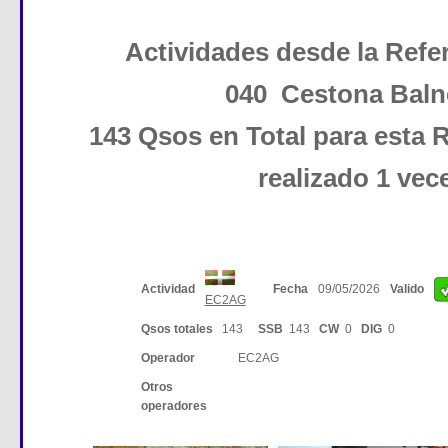
Actividades desde la Ref
040 Cestona Baln
143 Qsos en Total para esta R
realizado 1 vec
Actividad
Fecha
09/05/2026
Valido
EC2AG
Qsos totales
143
SSB
143
CW
0
DIG
0
Operador
EC2AG
Otros
operadores