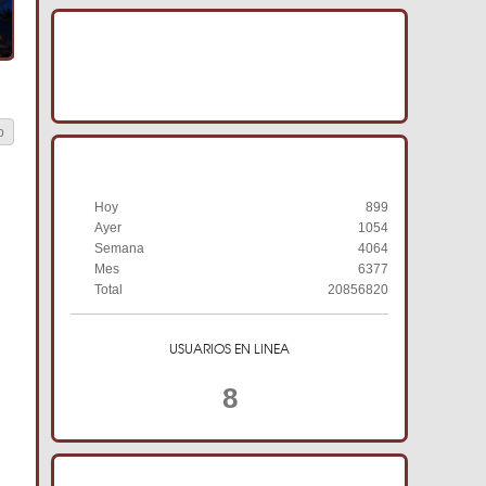
IMAGENES ACRACB
b
HISTORIAL DE VISITAS
Hoy
899
Ayer
1054
Semana
4064
Mes
6377
Total
20856820
USUARIOS EN LINEA
8
TIENDA ONLINE ACRACB