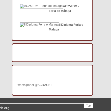
AO25FDM -
Feria de Málaga
II Diploma Feria e
Málaga
BÚSCANOS EN FACEBOOK
BÚSCANOS EN TWITTER
Tweets por el @ACRACB1.
Top
cb.org