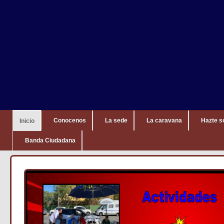
Conocenos
La sede
La caravana
Hazte s
Inicio
Banda Ciudadana