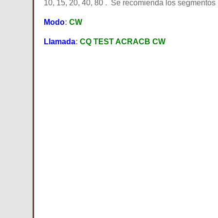
10, 15, 20, 40, 80 . Se recomienda los segmentos 
Modo
:
CW
Llamada
:
CQ TEST ACRACB CW