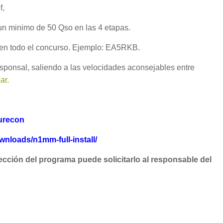
f,
un minimo de 50 Qso en las 4 etapas.
da en todo el concurso. Ejemplo: EA5RKB.
esponsal, saliendo a las velocidades aconsejables entre
ar.
nurecon
loads/n1mm-full-install/
ección del programa puede solicitarlo al responsable del