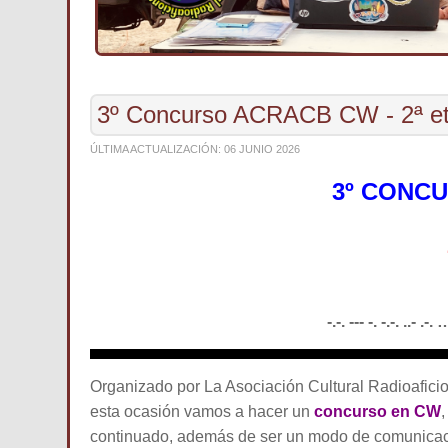
3º Concurso ACRACB CW - 2ª e
ÚLTIMA ACTUALIZACIÓN: 06 JUNIO 2026
3º CONC
-.-. --- -. -.-. ..- .
Organizado por La Asociación Cultural Radioaficion
esta ocasión vamos a hacer un
concurso en CW
,
continuado, además de ser un modo de comunicaci