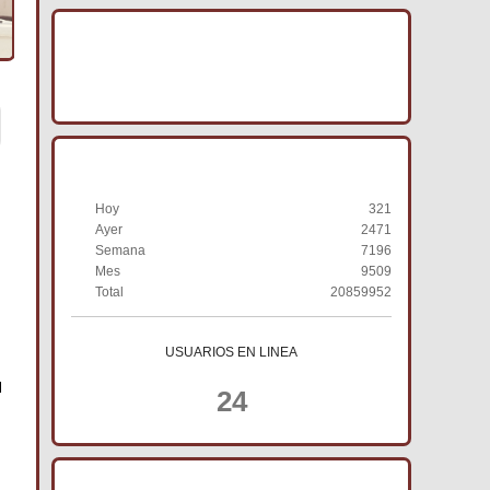
IMAGENES ACRACB
HISTORIAL DE VISITAS
Hoy
321
Ayer
2471
Semana
7196
Mes
9509
Total
20859952
USUARIOS EN LINEA
24
TIENDA ONLINE ACRACB