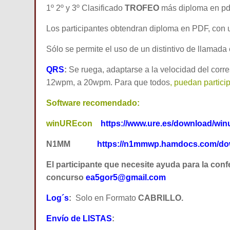
1º 2º y 3º Clasificado
TROFEO
más diploma en pd
Los participantes obtendran diploma en PDF, con 
Sólo se permite el uso de un distintivo de llama
QRS
:
Se ruega, adaptarse a la velocidad del corr
12wpm, a 20wpm. Para que todos
, puedan particip
Software recomendado:
winUREcon
https://www.ure.es/download/wi
N1MM
https://n1mmwp.hamdocs.com/down
El participante que necesite ayuda para la conf
concurso
ea5gor5@gmail.com
Log´s
:
Solo en Formato
CABRILLO.
Envío de LISTAS
: