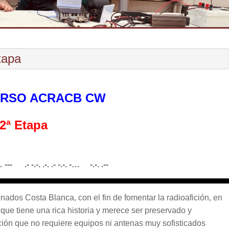
tapa
URSO ACRACB CW
2ª Etapa
-. … --- .- -.-. .-. .- -.-. -… -.-. .--
ados Costa Blanca, con el fin de fomentar la radioafición, en
 que tiene una rica historia y merece ser preservado y
ón que no requiere equipos ni antenas muy sofisticados