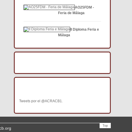
AO25FDM -
Feria de Málaga
II Diploma Feria e
Málaga
BÚSCANOS EN FACEBOOK
BÚSCANOS EN TWITTER
Tweets por el @ACRACB1.
Top
cb.org