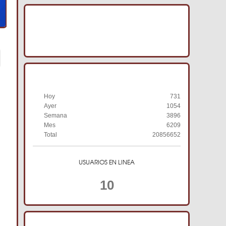
IMAGENES ACRACB
HISTORIAL DE VISITAS
Hoy
731
Ayer
1054
Semana
3896
Mes
6209
Total
20856652
USUARIOS EN LINEA
10
TIENDA ONLINE ACRACB