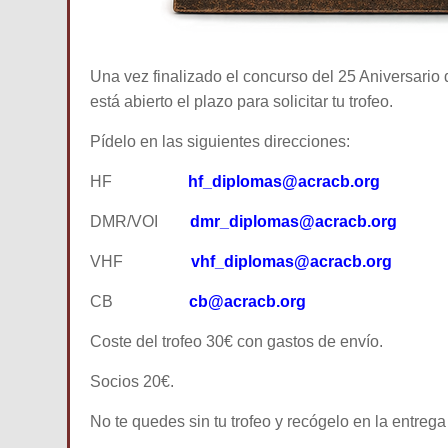
Una vez finalizado el concurso del 25 Aniversario
está abierto el plazo para solicitar tu trofeo.
Pídelo en las siguientes direcciones:
HF
hf_diplomas@acracb.org
DMR/VOI
dmr_diplomas@acracb.org
VHF
vhf_diplomas@acracb.org
CB
cb@acracb.org
Coste del trofeo 30€ con gastos de envío.
Socios 20€.
No te quedes sin tu trofeo y recógelo en la entreg