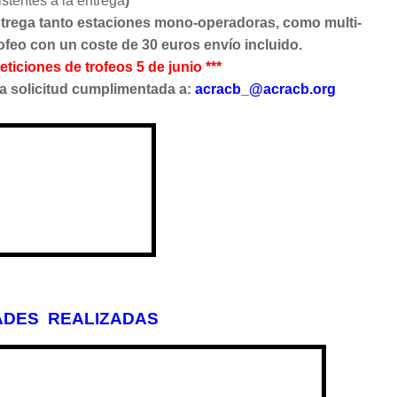
istentes a la entrega
)
entrega tanto estaciones mono-operadoras, como multi-
rofeo con un coste de 30 euros envío incluido.
eticiones de trofeos 5 de junio ***
 la solicitud cumplimentada a:
acracb_@acracb.org
ADES REALIZADAS