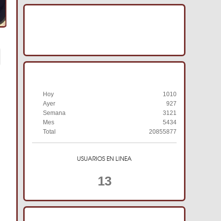
IMAGENES ACRACB
HISTORIAL DE VISITAS
Hoy
1010
Ayer
927
Semana
3121
Mes
5434
Total
20855877
USUARIOS EN LINEA
13
TIENDA ONLINE ACRACB