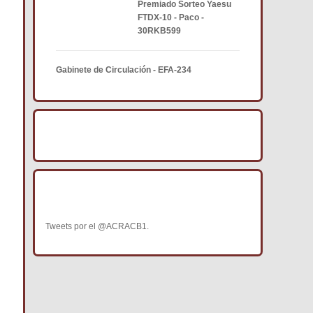
Premiado Sorteo Yaesu
FTDX-10 - Paco -
30RKB599
Gabinete de Circulación - EFA-234
BÚSCANOS EN FACEBOOK
BÚSCANOS EN TWITTER
Tweets por el @ACRACB1.