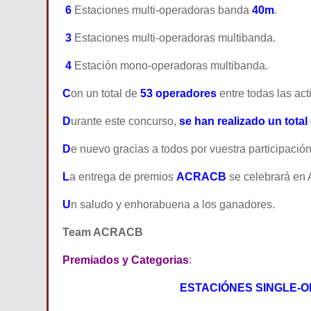
6
Estaciones multi-operadoras banda
40m
.
3
E
staciones multi-operadoras multibanda.
4
E
stación mono-operadoras multibanda.
C
on un total de
53 operadores
entre todas las ac
D
urante este concurso,
se han realizado un total
D
e nuevo gracias a todos por vuestra participación
L
a entrega de premios
ACRACB
se celebrará en A
U
n saludo y enhorabuena a los ganadores.
Team ACRACB
Premiados y Categorias
:
ESTACIÓNES SINGLE-O