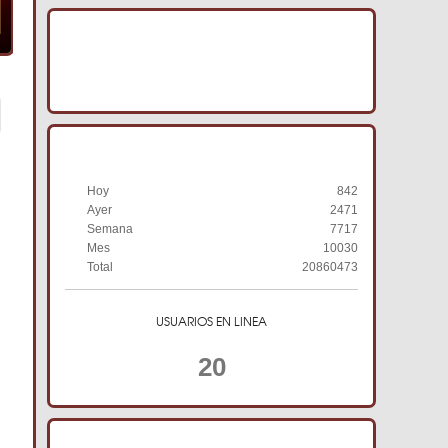
IMAGENES ACRACB
HISTORIAL DE VISITAS
Hoy
842
Ayer
2471
Semana
7717
Mes
10030
Total
20860473
USUARIOS EN LINEA
20
TIENDA ONLINE ACRACB