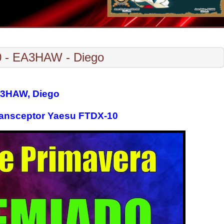
0 - EA3HAW - Diego
3HAW, Diego
ansceptor Yaesu FTDX-10