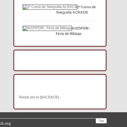
2º Curso de
Telegrafia ACRACB
AO25FDM -
Feria de Málaga
BÚSCANOS EN FACEBOOK
BÚSCANOS EN TWITTER
Tweets por el @ACRACB1.
Top
cb.org