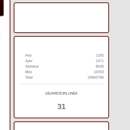
IMAGENES ACRACB
HISTORIAL DE VISITAS
Hoy
1165
Ayer
2471
Semana
8040
Mes
10353
Total
20860796
USUARIOS EN LINEA
31
TIENDA ONLINE ACRACB