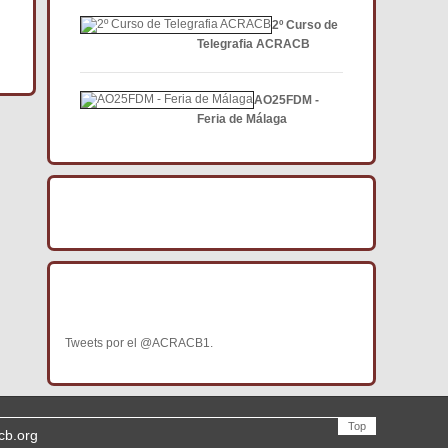
2º Curso de
Telegrafia ACRACB
AO25FDM -
Feria de Málaga
BÚSCANOS EN FACEBOOK
BÚSCANOS EN TWITTER
Tweets por el @ACRACB1.
Top
cb.org