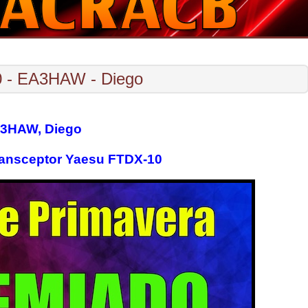
0 - EA3HAW - Diego
3HAW, Diego
ansceptor Yaesu FTDX-10