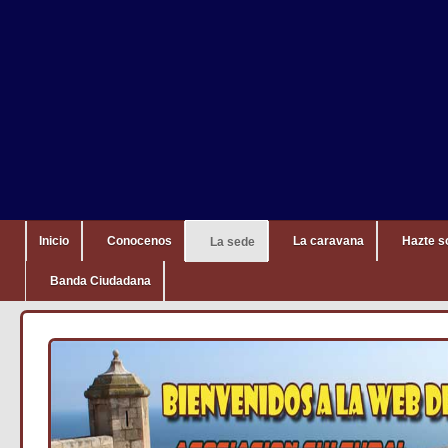
Inicio
Conocenos
La caravana
Hazte s
La sede
Banda Ciudadana