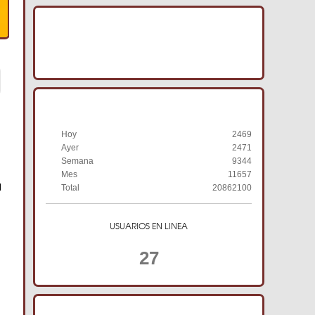
IMAGENES ACRACB
HISTORIAL DE VISITAS
Hoy
2469
Ayer
2471
Semana
9344
Mes
11657
Total
20862100
USUARIOS EN LINEA
27
TIENDA ONLINE ACRACB