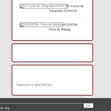
2º Curso de
Telegrafia ACRACB
AO25FDM -
Feria de Málaga
BÚSCANOS EN FACEBOOK
BÚSCANOS EN TWITTER
Tweets por el @ACRACB1.
Top
cb.org