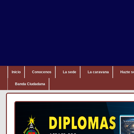
Inicio
Conocenos
La sede
La caravana
Hazte s
Banda Ciudadana