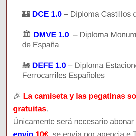
🏰
DCE 1.0
– Diploma Castillos
🏛️
DMVE 1.0
– Diploma Monume
de España
🚂
DEFE 1.0
– Diploma Estacion
Ferrocarriles Españoles
🎉
La camiseta y las pegatinas s
gratuitas
.
Únicamente será necesario abonar
envío
10€
,
se envía por agencia e 