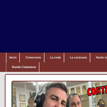
Inicio
Conocenos
La sede
La caravana
Hazte s
Banda Ciudadana