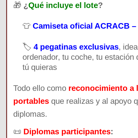
🎁
¿
Qué incluye el lote
?
👕
Camiseta oficial ACRACB –
🏷️
4 pegatinas exclusivas
, ide
ordenador, tu coche, tu estación
tú quieras
Todo ello como
reconocimiento a l
portables
que realizas y al apoyo 
diplomas.
📜
Diplomas participantes
: