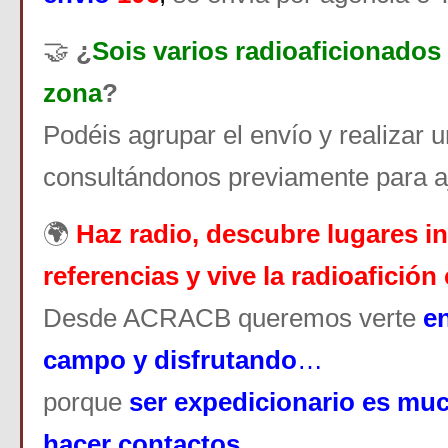
🤝
¿
Sois varios radioaficionados
zona
?
Podéis agrupar el envío y realizar u
consultándonos previamente para aj
🌍
Haz radio, descubre lugares in
referencias y vive la radioafició
Desde ACRACB queremos verte
en
campo y disfrutando
…
porque
ser expedicionario es mu
hacer contactos
.