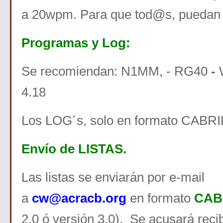
a 20wpm. Para que tod@s, puedan p
Programas y Log:
Se recomiendan: N1MM, - RG40
-
4.18
Los LOG´s, solo en formato CABR
Envío de LISTAS.
Las listas se enviarán por e-mail
a
cw@acracb.org
en formato
CAB
2.0 ó versión 3.0). Se acusará recib