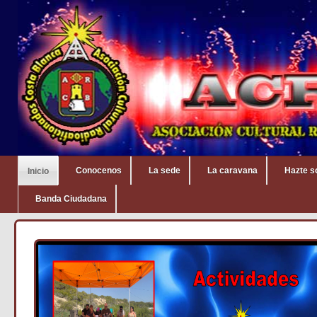
Conocenos
La sede
La caravana
Hazte s
Inicio
Banda Ciudadana