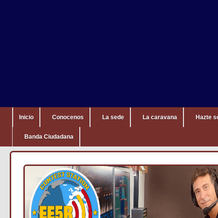
Inicio
Conocenos
La sede
La caravana
Hazte s
Banda Ciudadana