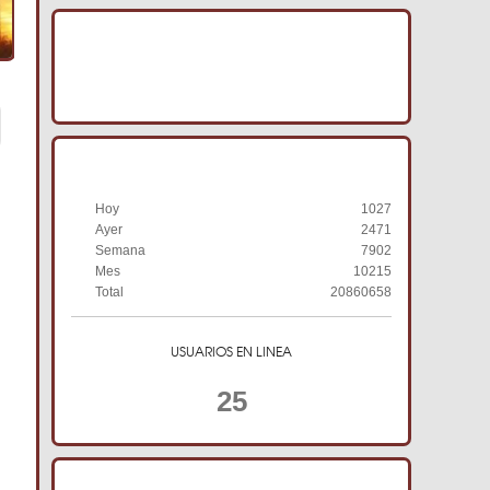
IMAGENES ACRACB
HISTORIAL DE VISITAS
Hoy
1027
Ayer
2471
Semana
7902
Mes
10215
Total
20860658
USUARIOS EN LINEA
25
TIENDA ONLINE ACRACB