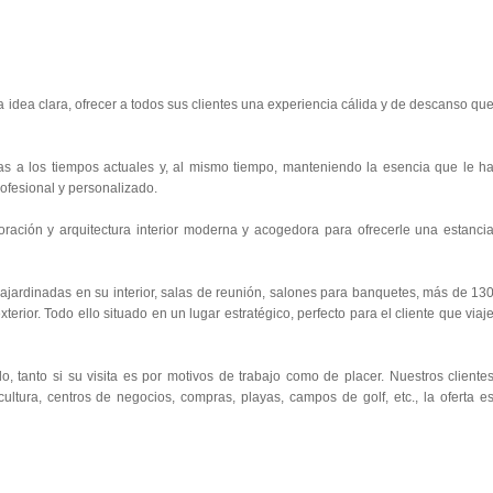
a idea clara, ofrecer a todos sus clientes una experiencia cálida y de descanso qu
s a los tiempos actuales y, al mismo tiempo, manteniendo la esencia que le h
rofesional y personalizado.
ración y arquitectura interior moderna y acogedora para ofrecerle una estanci
s ajardinadas en su interior, salas de reunión, salones para banquetes, más de 13
terior. Todo ello situado en un lugar estratégico, perfecto para el cliente que viaj
, tanto si su visita es por motivos de trabajo como de placer. Nuestros cliente
 cultura, centros de negocios, compras, playas, campos de golf, etc., la oferta e