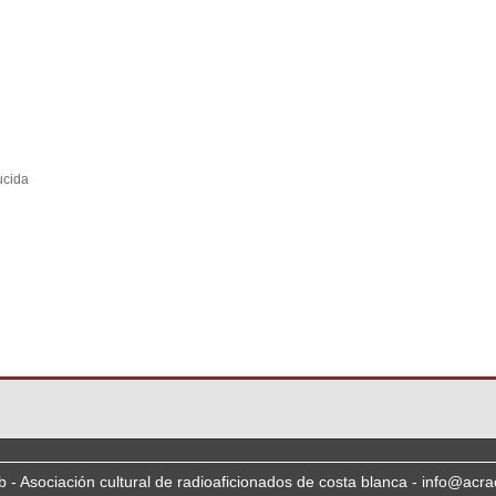
ucida
b - Asociación cultural de radioaficionados de costa blanca - info@acra