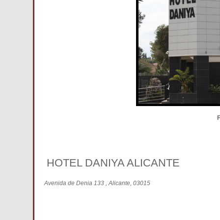
F
HOTEL DANIYA ALICANTE
Avenida de Denia 133 , Alicante, 03015