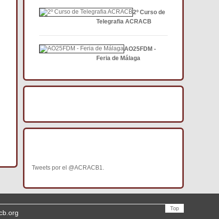
2º Curso de
Telegrafia ACRACB
AO25FDM -
Feria de Málaga
BÚSCANOS EN FACEBOOK
BÚSCANOS EN TWITTER
Tweets por el @ACRACB1.
Top
cb.org