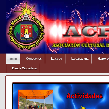
Conocenos
La sede
La caravana
Hazte s
Inicio
Banda Ciudadana